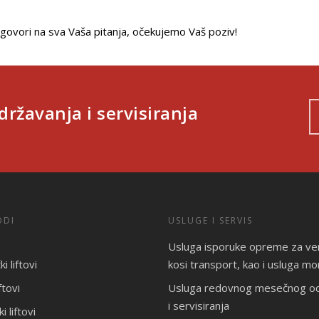
govori na sva Vaša pitanja, očekujemo Vaš poziv!
žavanja i servisiranja
ODI
USLUGE I SERVIS
Usluga isporuke opreme za vert
i liftovi
kosi transport, kao i usluga m
ftovi
Usluga redovnog mesečnog od
i servisiranja
i liftovi