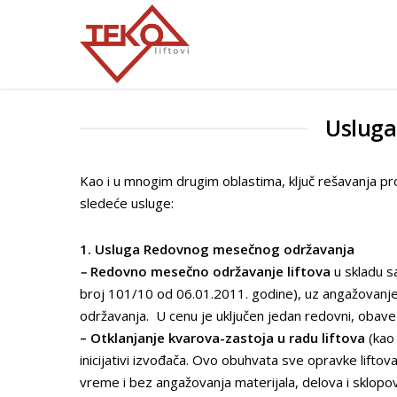
Usluga
Kao i u mnogim drugim oblastima, ključ rešavanja pr
sledeće usluge:
1. Usluga Redovnog mesečnog održavanja
–
Redovno mesečno održavanje liftova
u skladu sa
broj 101/10 od 06.01.2011. godine), uz angažovanj
održavanja. U cenu je uključen jedan redovni, obavez
– Otklanjanje kvarova-zastoja u radu liftova
(kao 
inicijativi izvođača. Ovo obuhvata sve opravke lift
vreme i bez angažovanja materijala, delova i sklopova