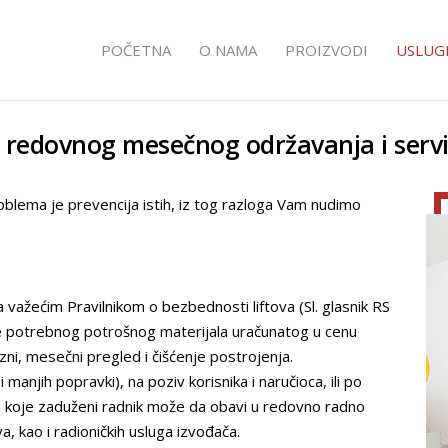
POČETNA
O NAMA
PROIZVODI
USLUGE
 redovnog mesečnog održavanja i servi
oblema je prevencija istih, iz tog razloga Vam nudimo
 važećim Pravilnikom o bezbednosti liftova (Sl. glasnik RS
e potrebnog potrošnog materijala uračunatog u cenu
ni, mesečni pregled i čišćenje postrojenja.
i manjih popravki), na poziv korisnika i naručioca, ili po
ova koje zaduženi radnik može da obavi u redovno radno
, kao i radioničkih usluga izvođača.