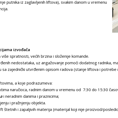
je putnika iz zaglavljenih liftova), svakim danom u vremenu
cija.
kcijama izvođača
 više spratnosti, većih brzina i složenije komande.
rđenih nedostataka, uz angažovanje pomoći dodatnog radnika, mater
u sa zajednički utvrđenim opisom radova (stanje liftova i potrebe 
liftovima, a koje podrazumeva:
ektima naručioca, radnim danom u vremenu od 7:30 do 15:30 časo
na
i neradnim danima i praznicima;
jenju i pražnjenju objekta.
ft štetnih i zapaljivih materija (materijal koji nije proizvod/posledi