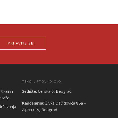
PRIJAVITE SE!
TEKO LIFTOVI D.O.O.
ikalni i
Sedište
: Cerska 6, Beograd
ontaže
Kancelarija:
Živka Davidovića 85a –
ržavanja
Alpha city, Beograd