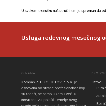
U svakom trenutku naš stručni tim je spreman da od
Usluga redovnog mesečnog odr
O NAMA
PROIZV
Kompanija
TEKO LIFTOVI d.o.o.
je
Liftovi
osnovana od strane profesionalaca koji
Putničk
su radeći, ne samo u zemlji već i u
Autoli
inostranstvu, položili temelje ovog
Bolničk
preduzeće sa idejom da postane lider u