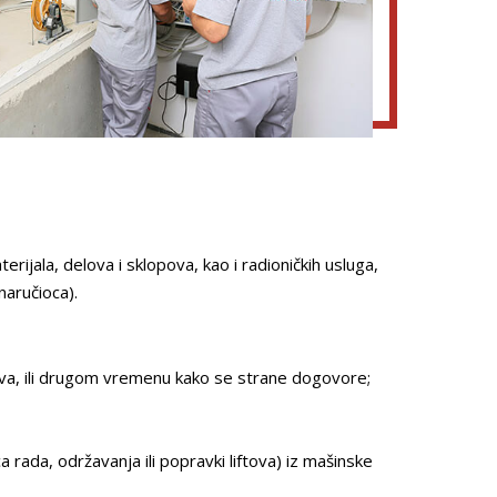
ijala, delova i sklopova, kao i radioničkih usluga,
naručioca).
va, ili drugom vremenu kako se strane dogovore;
ca rada, održavanja ili popravki liftova) iz mašinske