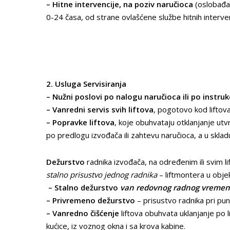
– Hitne intervencije, na poziv naručioca
(oslobađan
0-24 časa, od strane ovlašćene službe hitnih interven
2. Usluga Servisiranja
– Nužni poslovi po nalogu naručioca ili po instru
– Vanredni servis svih liftova
, pogotovo kod liftova
– Popravke liftova
, koje obuhvataju otklanjanje utv
po predlogu izvođača ili zahtevu naručioca, a u sklad
D
ežurstvo
radnika izvođača, na određenim ili svim 
stalno prisustvo jednog radnika
– liftmontera u obj
– Stalno dežurstvo
van redovnog radnog vreme
– Privremeno de
žurstvo
– prisustvo radnika pri pun
– Vanredn
o čišćenje
liftova obuhvata uklanjanje po li
kućice, iz voznog okna i sa krova kabine.